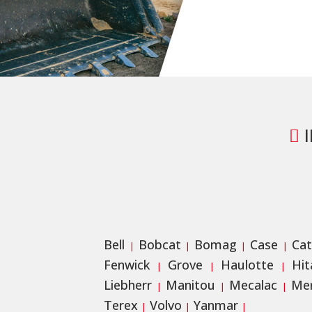
I
Bell
Bobcat
Bomag
Case
Cat
|
|
|
|
Fenwick
Grove
Haulotte
Hit
|
|
|
Liebherr
Manitou
Mecalac
Me
|
|
|
Terex
Volvo
Yanmar
|
|
|